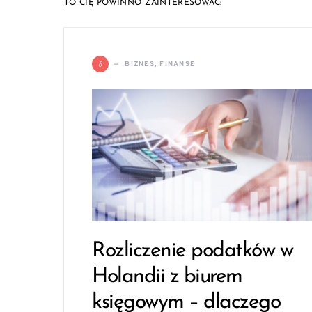
TO CIĘ POWINNO ZAINTERESOWAĆ:
B
BIZNES, FINANSE
Rozliczenie podatków w
Holandii z biurem
księgowym – dlaczego