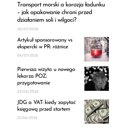
Transport morski a korozja ładunku
– jak opakowanie chroni przed
działaniem soli i wilgoci?
20/07/2026
Artykuł sponsorowany vs
ekspercki w PR: różnice
06/07/2026
Pierwsza wizyta u nowego
lekarza POZ:
przygotowanie
23/06/2026
JDG a VAT: kiedy zapytać
księgową przed startem
21/06/2026