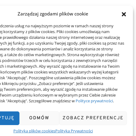
Zarządzaj zgodami plików cookie
adczenia usług na najwyższym poziomie w ramach naszej strony
j korzystamy z plików cookies. Pliki cookies umożliwiają nam
 prawidłowego działania naszej strony internetowej oraz realizację
h jej funkcji, a po uzyskaniu Twojej zgody, pliki cookies są przez nas
wane do dokonywania pomiarów i analiz korzystania ze strony
ej, a także do celów marketingowych. Strona wykorzystuje również
es podmiotów trzecich w celu korzystania z zewnętrznych narzędzi
ych i marketingowych. Aby wyrazić zgodę na instalowanie na Twoim
 końcowym plików cookies wszystkich wskazanych wyżej kategorii
ycisk "Akceptuję". Poszczególne ustawienia plików cookies możesz
 kliknięciu przycisku „Zobacz preferencje”. Jeśli ustawienia
ą Twoim preferencjom, aby wyrazić zgodę na instalowanie plików
 Twoim urządzeniu końcowym w wybranym przez Ciebie zakresie
ycisk "Akceptuję". Szczegółowe znajdziesz w
Polityce prywatności
.
PTUJĘ
ODMÓW
ZOBACZ PREFERENCJE
Polityka plików cookies
Polityka Prywatności