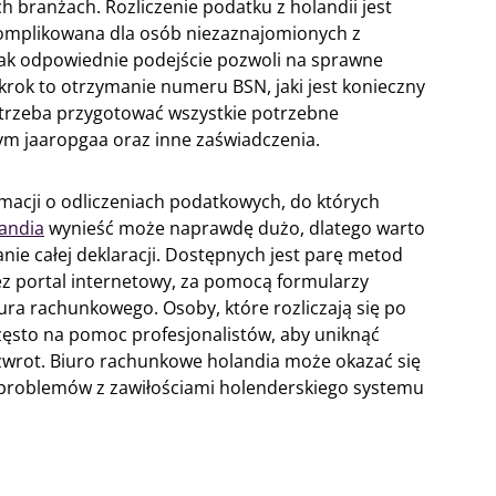
h branżach. Rozliczenie podatku z holandii jest
komplikowana dla osób niezaznajomionych z
k odpowiednie podejście pozwoli na sprawne
 krok to otrzymanie numeru BSN, jaki jest konieczny
e trzeba przygotować wszystkie potrzebne
m jaaropgaa oraz inne zaświadczenia.
rmacji o odliczeniach podatkowych, do których
andia
wynieść może naprawdę dużo, dlatego warto
ie całej deklaracji. Dostępnych jest parę metod
ez portal internetowy, za pomocą formularzy
iura rachunkowego. Osoby, które rozliczają się po
często na pomoc profesjonalistów, aby uniknąć
zwrot. Biuro rachunkowe holandia może okazać się
problemów z zawiłościami holenderskiego systemu