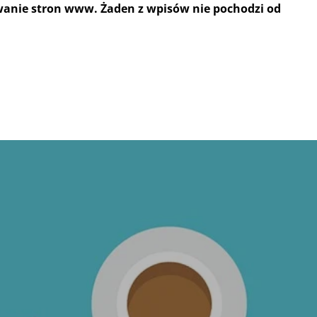
wanie stron www. Żaden z wpisów nie pochodzi od