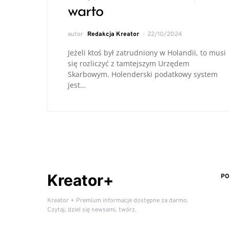
warto
autor
Redakcja Kreator
22/10/2024
Jeżeli ktoś był zatrudniony w Holandii, to musi
się rozliczyć z tamtejszym Urzędem
Skarbowym. Holenderski podatkowy system
jest…
Kreator+
PO
Kreator + Premium informacje dostępne za darmo.
Czytaj, dziel się newsami, twórz.