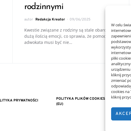
rodzinnymi
autor
Redakcja Kreator
09/06/2025
W celu świ
Kwestie związane z rodziny są stale obarczone
internetowe
dużą ilością emocji, co sprawia, że pomoc
zapewnienie
podstawowyc
adwokata musi być nie…
wykorzysty
internetow
pliki cooki
analityczn
urządzeniu
kliknij prz
zmieniać po
odpowiadaj
cookies na
kliknij prz
POLITYKA PLIKÓW COOKIES
LITYKA PRYWATNOŚCI
(EU)
AKCE