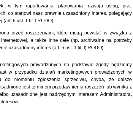
tyk, w tym raportowania, planowania rozwoju usług, prac
ych, co stanowi nasz prawnie uzasadniony interes, polegający
(art. 6 ust. 1 lit. f RODO),
brona przed roszczeniami, które mogą powstać w związku z
 internetowej, a także inne cele (np. archiwalne na potrzeby
e uzasadniony interes (art. 6 ust. 1 lit. f) RODO).
rketingowych prowadzonych na podstawie zgody będziemy
iast w przypadku działań marketingowych prowadzonych w
su do momentu zgłoszenia sprzeciwu, chyba, że dalsze
sadnione jest terminem przedawnienia roszczeń lub wynika z
lbo uzasadnione jest nadrzędnym interesem Administratora,
nteresów.