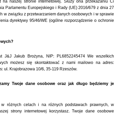
a naszej stronie internetowej. Służy ona przekazaniu Ci
enia Parlamentu Europejskiego i Rady (UE) 2016/679 z dnia 27
ych w związku z przetwarzaniem danych osobowych i w sprawie
enia dyrektywy 95/46/WE (ogólne rozporządzenie o ochronie
bowych?
est
J&J Jakub Brożyna, NIP: PL6852245474
We wszelkich
wych możesz się skontaktować z nami mailowo na adres:
s: ul. Krajobrazowa 10/6, 35-119 Rzeszów.
arzamy Twoje dane osobowe oraz jak długo będziemy je
w różnych celach i na różnych podstawach prawnych, w
naszej strony internetowej korzystasz. Twoje dane osobowe