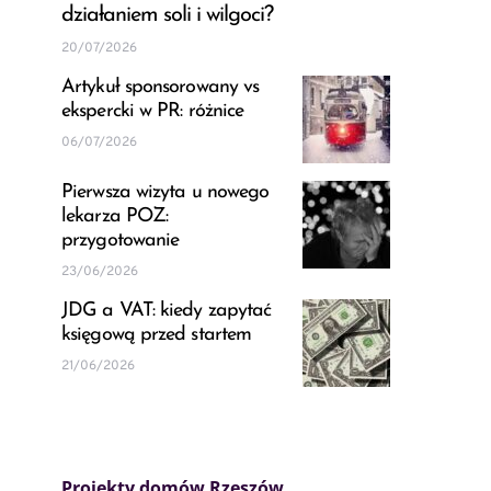
działaniem soli i wilgoci?
20/07/2026
Artykuł sponsorowany vs
ekspercki w PR: różnice
06/07/2026
Pierwsza wizyta u nowego
lekarza POZ:
przygotowanie
23/06/2026
JDG a VAT: kiedy zapytać
księgową przed startem
21/06/2026
Projekty domów Rzeszów