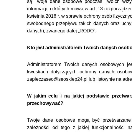
są Twoje dane osobowe podczas Twoich wizyt n
informacji, o których mowa w art. 13 rozporządz
kwietnia 2016 r. w sprawie ochrony osób fizyczn
swobodnego przepływu takich danych oraz uchyl
danych), zwanego dalej „RODO”.
Kto jest administratorem Twoich danych oso
Administratorem Twoich danych osobowych j
kwestiach dotyczących ochrony danych osobo
zapleczaseo@seosklep24.pl lub listownie na adre
W jakim celu i na jakiej podstawie przetw
przechowywać?
Twoje dane osobowe mogą być przetwarzane 
zależności od tego z jakiej funkcjonalności 