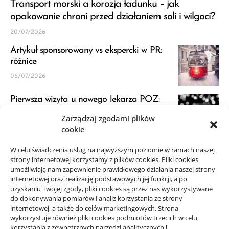
Transport morski a korozja ładunku – jak
opakowanie chroni przed działaniem soli i wilgoci?
20/07/2026
Artykuł sponsorowany vs ekspercki w PR:
różnice
06/07/2026
Pierwsza wizyta u nowego lekarza POZ:
przygotowanie
Zarządzaj zgodami plików
23/06/2026
cookie
JDG a VAT: kiedy zapytać księgową przed
W celu świadczenia usług na najwyższym poziomie w ramach naszej
strony internetowej korzystamy z plików cookies. Pliki cookies
startem
umożliwiają nam zapewnienie prawidłowego działania naszej strony
21/06/2026
internetowej oraz realizację podstawowych jej funkcji, a po
uzyskaniu Twojej zgody, pliki cookies są przez nas wykorzystywane
do dokonywania pomiarów i analiz korzystania ze strony
internetowej, a także do celów marketingowych. Strona
wykorzystuje również pliki cookies podmiotów trzecich w celu
korzystania z zewnętrznych narzędzi analitycznych i