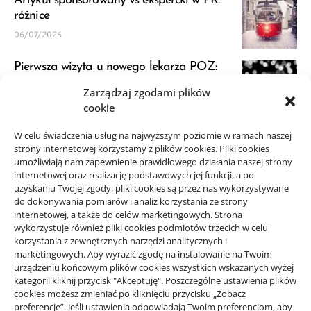
Artykuł sponsorowany vs ekspercki w PR:
różnice
06/07/2026
Pierwsza wizyta u nowego lekarza POZ:
przygotowanie
Zarządzaj zgodami plików
23/06/2026
cookie
JDG a VAT: kiedy zapytać księgową przed
W celu świadczenia usług na najwyższym poziomie w ramach naszej
strony internetowej korzystamy z plików cookies. Pliki cookies
startem
umożliwiają nam zapewnienie prawidłowego działania naszej strony
21/06/2026
internetowej oraz realizację podstawowych jej funkcji, a po
uzyskaniu Twojej zgody, pliki cookies są przez nas wykorzystywane
do dokonywania pomiarów i analiz korzystania ze strony
internetowej, a także do celów marketingowych. Strona
wykorzystuje również pliki cookies podmiotów trzecich w celu
korzystania z zewnętrznych narzędzi analitycznych i
Projekty domów Rzeszów
marketingowych. Aby wyrazić zgodę na instalowanie na Twoim
urządzeniu końcowym plików cookies wszystkich wskazanych wyżej
kategorii kliknij przycisk "Akceptuję". Poszczególne ustawienia plików
wizytówki nap
cookies możesz zmieniać po kliknięciu przycisku „Zobacz
preferencje”. Jeśli ustawienia odpowiadają Twoim preferencjom, aby