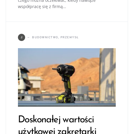
czego można oczekiwać, kiedy nawiąże
współpracę się z firmą…
B
BUDOWNICTWO, PRZEMYSŁ
Doskonałej wartości
użytkowej zakrętarki