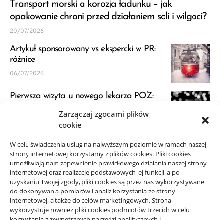
Transport morski a korozja ładunku – jak
opakowanie chroni przed działaniem soli i wilgoci?
20/07/2026
Artykuł sponsorowany vs ekspercki w PR:
różnice
06/07/2026
Pierwsza wizyta u nowego lekarza POZ:
przygotowanie
Zarządzaj zgodami plików
23/06/2026
cookie
JDG a VAT: kiedy zapytać księgową przed
W celu świadczenia usług na najwyższym poziomie w ramach naszej
strony internetowej korzystamy z plików cookies. Pliki cookies
startem
umożliwiają nam zapewnienie prawidłowego działania naszej strony
21/06/2026
internetowej oraz realizację podstawowych jej funkcji, a po
uzyskaniu Twojej zgody, pliki cookies są przez nas wykorzystywane
do dokonywania pomiarów i analiz korzystania ze strony
internetowej, a także do celów marketingowych. Strona
wykorzystuje również pliki cookies podmiotów trzecich w celu
korzystania z zewnętrznych narzędzi analitycznych i