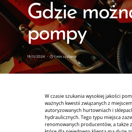
Gdzie można
pompy
19/11/2024
1 min czytania
W czasie szukania wysokiej jakości po
ważnych kwestii związanych z miejsce
autoryzowanych hurtowniach i sklepach
hydraulicznych. Tego typu miejsca zaz
renomowanych producentów, a także z
które dla niejednego klienta ma duże z