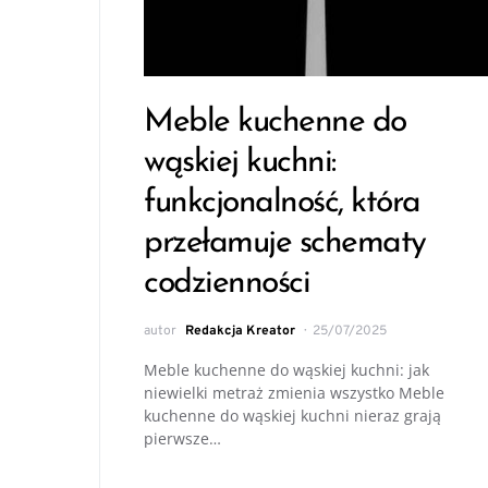
Meble kuchenne do
wąskiej kuchni:
funkcjonalność, która
przełamuje schematy
codzienności
autor
Redakcja Kreator
25/07/2025
Meble kuchenne do wąskiej kuchni: jak
niewielki metraż zmienia wszystko Meble
kuchenne do wąskiej kuchni nieraz grają
pierwsze…