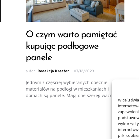
O czym warto pamiętać
kupując podłogowe
panele
autor
Redakcja Kreator
07/12/2023
Jednym z częściej wybieranych obecnie
materiałów na podłogi w mieszkaniach i
domach są panele. Mają one szereg ważnych…
W celu świ
internetowe
zapewnienie
podstawowyc
wykorzysty
internetow
pliki cooki