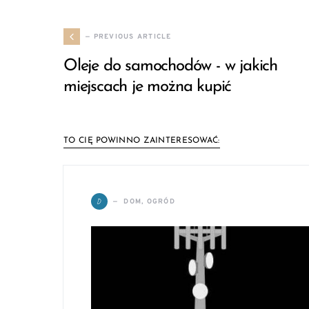
— PREVIOUS ARTICLE
Oleje do samochodów - w jakich
miejscach je można kupić
TO CIĘ POWINNO ZAINTERESOWAĆ:
D
DOM, OGRÓD