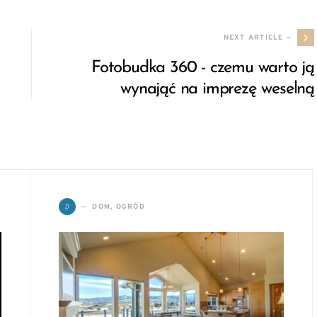
NEXT ARTICLE —
Fotobudka 360 - czemu warto ją
wynająć na imprezę weselną
D
DOM, OGRÓD