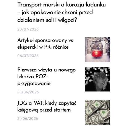
Transport morski a korozja ładunku
– jak opakowanie chroni przed
działaniem soli i wilgoci?
20/07/2026
Artykuł sponsorowany vs
ekspercki w PR: różnice
06/07/2026
Pierwsza wizyta u nowego
lekarza POZ:
przygotowanie
23/06/2026
JDG a VAT: kiedy zapytać
księgową przed startem
21/06/2026