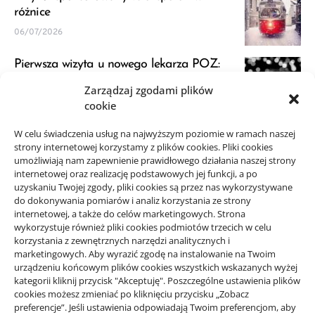
różnice
06/07/2026
Pierwsza wizyta u nowego lekarza POZ:
przygotowanie
Zarządzaj zgodami plików
23/06/2026
cookie
JDG a VAT: kiedy zapytać księgową przed
W celu świadczenia usług na najwyższym poziomie w ramach naszej
strony internetowej korzystamy z plików cookies. Pliki cookies
startem
umożliwiają nam zapewnienie prawidłowego działania naszej strony
21/06/2026
internetowej oraz realizację podstawowych jej funkcji, a po
uzyskaniu Twojej zgody, pliki cookies są przez nas wykorzystywane
do dokonywania pomiarów i analiz korzystania ze strony
internetowej, a także do celów marketingowych. Strona
wykorzystuje również pliki cookies podmiotów trzecich w celu
korzystania z zewnętrznych narzędzi analitycznych i
Projekty domów Rzeszów
marketingowych. Aby wyrazić zgodę na instalowanie na Twoim
urządzeniu końcowym plików cookies wszystkich wskazanych wyżej
kategorii kliknij przycisk "Akceptuję". Poszczególne ustawienia plików
wizytówki nap
cookies możesz zmieniać po kliknięciu przycisku „Zobacz
preferencje”. Jeśli ustawienia odpowiadają Twoim preferencjom, aby