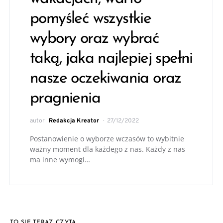
pomyśleć wszystkie
wybory oraz wybrać
taką, jaka najlepiej spełni
nasze oczekiwania oraz
pragnienia
autor
Redakcja Kreator
27/12/2022
Postanowienie o wyborze wczasów to wybitnie
ważny moment dla każdego z nas. Każdy z nas
ma inne wymogi…
TO SIĘ TERAZ CZYTA