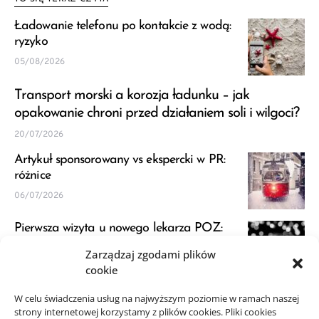
Ładowanie telefonu po kontakcie z wodą:
ryzyko
05/08/2026
Transport morski a korozja ładunku – jak
opakowanie chroni przed działaniem soli i wilgoci?
20/07/2026
Artykuł sponsorowany vs ekspercki w PR:
różnice
06/07/2026
Pierwsza wizyta u nowego lekarza POZ:
przygotowanie
Zarządzaj zgodami plików
23/06/2026
cookie
JDG a VAT: kiedy zapytać księgową przed
W celu świadczenia usług na najwyższym poziomie w ramach naszej
strony internetowej korzystamy z plików cookies. Pliki cookies
startem