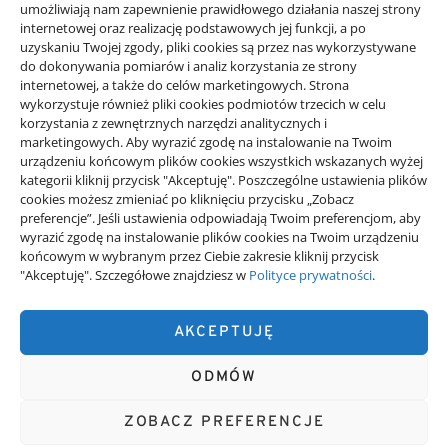
umożliwiają nam zapewnienie prawidłowego działania naszej strony
21/06/2026
internetowej oraz realizację podstawowych jej funkcji, a po
uzyskaniu Twojej zgody, pliki cookies są przez nas wykorzystywane
do dokonywania pomiarów i analiz korzystania ze strony
internetowej, a także do celów marketingowych. Strona
wykorzystuje również pliki cookies podmiotów trzecich w celu
korzystania z zewnętrznych narzędzi analitycznych i
Projekty domów Rzeszów
marketingowych. Aby wyrazić zgodę na instalowanie na Twoim
urządzeniu końcowym plików cookies wszystkich wskazanych wyżej
kategorii kliknij przycisk "Akceptuję". Poszczególne ustawienia plików
wizytówki nap
cookies możesz zmieniać po kliknięciu przycisku „Zobacz
preferencje”. Jeśli ustawienia odpowiadają Twoim preferencjom, aby
wyrazić zgodę na instalowanie plików cookies na Twoim urządzeniu
końcowym w wybranym przez Ciebie zakresie kliknij przycisk
"Akceptuję". Szczegółowe znajdziesz w
Polityce prywatności
.
Kreator+
AKCEPTUJĘ
ODMÓW
Kreator + Premium informacje dostępne za darmo. Czytaj, dziel się
newsami, twórz.
ZOBACZ PREFERENCJE
POLITYKA PRYWATNOŚCI
POLITYKA PLIKÓW COOKIES (EU)