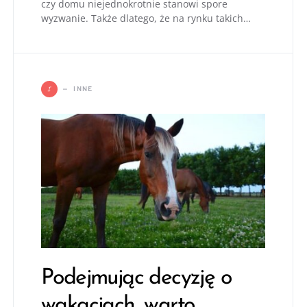
czy domu niejednokrotnie stanowi spore
wyzwanie. Także dlatego, że na rynku takich…
I
INNE
Podejmując decyzję o
wakacjach, warto