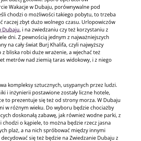
rcie Wakacje w Dubaju, porównywalne pod
śli chodzi o możliwości takiego pobytu, to trzeba
mieć raczej zbyt dużo wolnego czasu. Urlopowiczów
w Dubaju
, i na zwiedzaniu czy też korzystaniu z
iele dni. Z pewnością jednym z najważniejszych
ny na cały świat Burj Khalifa, czyli najwyższy
 z bliska robi duże wrażenie, a wjechać też
set metrów nad ziemią taras widokowy, i z niego
dwa kompleksy sztucznych, usypanych przez ludzi.
i i inżynierii postawione zostały liczne hotele,
sce to prezentuje się też od strony morza. W Dubaju
ećmi w różnym wieku. Do wyboru będzie chociażby
ych doskonałą zabawę, jak również wodne parki, z
i chodzi o kąpiele, to można będzie rzecz jasna
zych plaż, a na nich spróbować między innymi
decydować się też będzie na Zwiedzanie Dubaju z