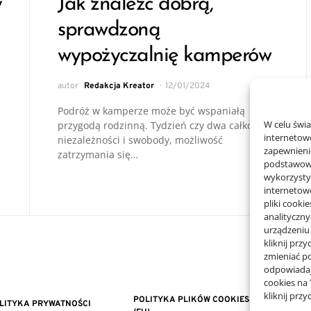
y
Jak znaleźć dobrą,
sprawdzoną
wypożyczalnię kamperów
autor
Redakcja Kreator
12/01/2024
Podróż w kamperze może być wspaniałą
W celu świ
przygodą rodzinną. Tydzień czy dwa całkowitej
internetowe
niezależności i swobody, możliwość
zapewnienie
zatrzymania się…
podstawowyc
wykorzysty
internetow
pliki cooki
analityczn
urządzeniu
kliknij prz
zmieniać po
odpowiadaj
cookies na
kliknij prz
POLITYKA PLIKÓW COOKIES
LITYKA PRYWATNOŚCI