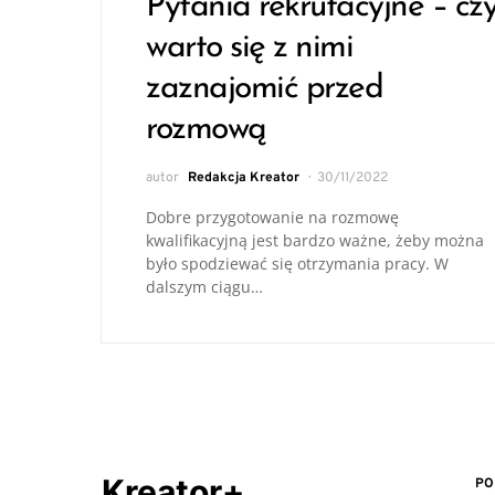
Pytania rekrutacyjne – cz
warto się z nimi
zaznajomić przed
rozmową
autor
Redakcja Kreator
30/11/2022
Dobre przygotowanie na rozmowę
kwalifikacyjną jest bardzo ważne, żeby można
było spodziewać się otrzymania pracy. W
dalszym ciągu…
Kreator+
PO