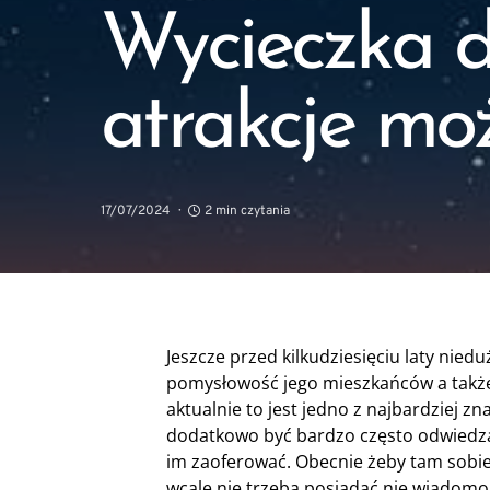
Wycieczka d
atrakcje mo
17/07/2024
2 min czytania
Jeszcze przed kilkudziesięciu laty niedu
pomysłowość jego mieszkańców a takż
aktualnie to jest jedno z najbardziej z
dodatkowo być bardzo często odwiedz
im zaoferować. Obecnie żeby tam sobie
wcale nie trzeba posiadać nie wiadomo