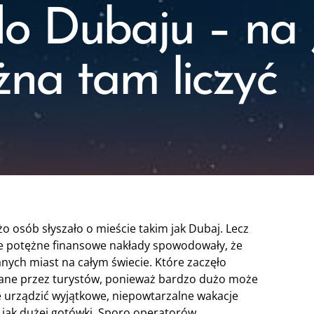
o Dubaju – na 
żna tam liczyć
żo osób słyszało o mieście takim jak Dubaj. Lecz
e potężne finansowe nakłady spowodowały, że
nanych miast na całym świecie. Które zaczęło
ane przez turystów, ponieważ bardzo dużo może
 urządzić wyjątkowe, niepowtarzalne wakacje
 jak dużej gotówki. Sporo operatorów