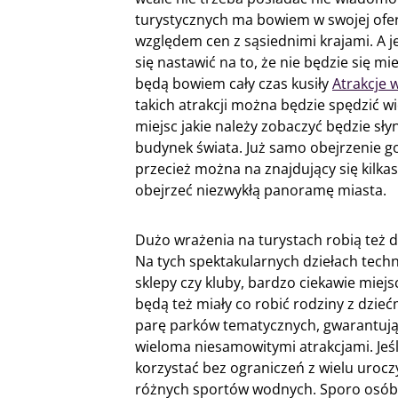
turystycznych ma bowiem w swojej ofe
względem cen z sąsiednimi krajami. A je
się nastawić na to, że nie będzie się 
będą bowiem cały czas kusiły
Atrakcje 
takich atrakcji można będzie spędzić w
miejsc jakie należy zobaczyć będzie słyn
budynek świata. Już samo obejrzenie go
przecież można na znajdujący się kilka
obejrzeć niezwykłą panoramę miasta.
Dużo wrażenia na turystach robią też 
Na tych spektakularnych dziełach technik
sklepy czy kluby, bardzo ciekawie miej
będą też miały co robić rodziny z dzi
parę parków tematycznych, gwarantując
wieloma niesamowitymi atrakcjami. Jeśl
korzystać bez ograniczeń z wielu uroc
różnych sportów wodnych. Sporo osób 