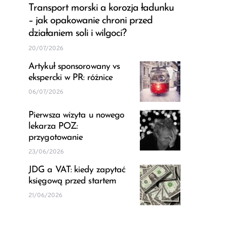
Transport morski a korozja ładunku
– jak opakowanie chroni przed
działaniem soli i wilgoci?
20/07/2026
Artykuł sponsorowany vs
ekspercki w PR: różnice
06/07/2026
Pierwsza wizyta u nowego
lekarza POZ:
przygotowanie
23/06/2026
JDG a VAT: kiedy zapytać
księgową przed startem
21/06/2026