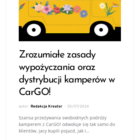
Zrozumiałe zasady
wypożyczania oraz
dystrybucji kamperów w
CarGO!
autor
Redakcja Kreator
30/07/2024
Szansa przeżywania swobodnych podróży
kamperem z CarGO! odwołuje się tak samo do
klientów, jacy kupili pojazd, jak i…