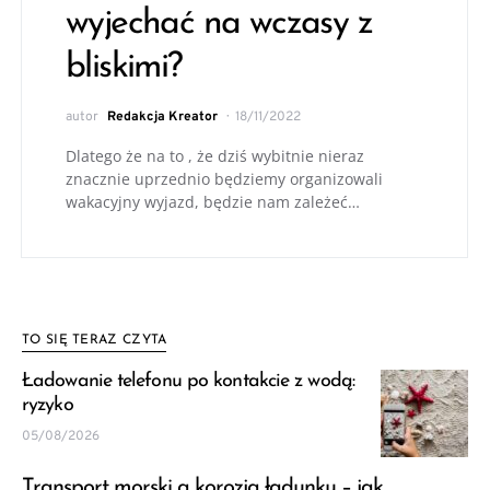
wyjechać na wczasy z
bliskimi?
autor
Redakcja Kreator
18/11/2022
Dlatego że na to , że dziś wybitnie nieraz
znacznie uprzednio będziemy organizowali
wakacyjny wyjazd, będzie nam zależeć…
TO SIĘ TERAZ CZYTA
Ładowanie telefonu po kontakcie z wodą:
ryzyko
05/08/2026
Transport morski a korozja ładunku – jak