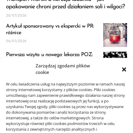
opakowanie chroni przed działaniem soli i wilgoci?
20/07/2026
Artykuł sponsorowany vs ekspercki w PR:
różnice
06/07/2026
Pierwsza wizyta u nowego lekarza POZ:
przygotowanie
Zarządzaj zgodami plików
23/06/2026
cookie
JDG a VAT: kiedy zapytać księgową przed
W celu świadczenia usług na najwyższym poziomie w ramach naszej
strony internetowej korzystamy z plików cookies. Pliki cookies
startem
umożliwiają nam zapewnienie prawidłowego działania naszej strony
21/06/2026
internetowej oraz realizację podstawowych jej funkcji, a po
uzyskaniu Twojej zgody, pliki cookies są przez nas wykorzystywane
do dokonywania pomiarów i analiz korzystania ze strony
internetowej, a także do celów marketingowych. Strona
wykorzystuje również pliki cookies podmiotów trzecich w celu
korzystania z zewnętrznych narzędzi analitycznych i
Projekty domów Rzeszów