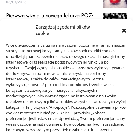
06/07/2026
Pierwsza wizyta u nowego lekarza POZ:
przygotowanie
Zarządzaj zgodami plików
23/06/2026
cookie
JDG a VAT: kiedy zapytać księgową przed
W celu świadczenia usług na najwyższym poziomie w ramach naszej
strony internetowej korzystamy z plików cookies. Pliki cookies
startem
umożliwiają nam zapewnienie prawidłowego działania naszej strony
21/06/2026
internetowej oraz realizację podstawowych jej funkcji, a po
uzyskaniu Twojej zgody, pliki cookies są przez nas wykorzystywane
do dokonywania pomiarów i analiz korzystania ze strony
internetowej, a także do celów marketingowych. Strona
wykorzystuje również pliki cookies podmiotów trzecich w celu
korzystania z zewnętrznych narzędzi analitycznych i
Projekty domów Rzeszów
marketingowych. Aby wyrazić zgodę na instalowanie na Twoim
urządzeniu końcowym plików cookies wszystkich wskazanych wyżej
kategorii kliknij przycisk "Akceptuję". Poszczególne ustawienia plików
wizytówki nap
cookies możesz zmieniać po kliknięciu przycisku „Zobacz
preferencje”. Jeśli ustawienia odpowiadają Twoim preferencjom, aby
wyrazić zgodę na instalowanie plików cookies na Twoim urządzeniu
końcowym w wybranym przez Ciebie zakresie kliknij przycisk