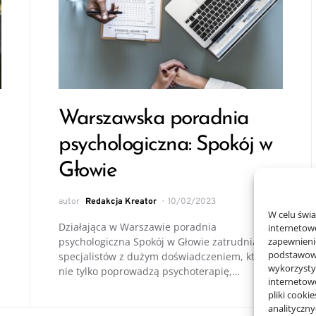
Warszawska poradnia
psychologiczna: Spokój w
Głowie
autor
Redakcja Kreator
10/02/2023
W celu świ
z
Działająca w Warszawie poradnia
internetowe
psychologiczna Spokój w Głowie zatrudnia
zapewnienie
podstawowyc
specjalistów z dużym doświadczeniem, którzy
wykorzysty
nie tylko poprowadzą psychoterapię,…
internetow
pliki cooki
analityczn