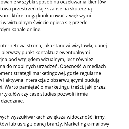
owanie w szybki sposób na oczekiwania klientów
netowa przestrzeń daje szanse na skuteczną
wom, które mogą konkurować z większymi
w wirtualnym świecie opiera się przede
dym kanale online.
internetowa strona, jaka stanowi wizytówkę danej
eż pierwszy punkt kontaktu z ewentualnymi
cyjna pod względem wizualnym, lecz również
ana do mobilnych urządzeń. Obecność w mediach
ement strategii marketingowej, gdzie regularne
w i aktywna interakcja z obserwującymi budują
 Warto pamiętać o marketingu treści, jaki przez
artykułów czy case studies pozwoli firmie
dziedzinie.
wych wyszukiwarkach zwiększa widoczność firmy,
któw lub usług z danej branży. Marketing e-mailowy