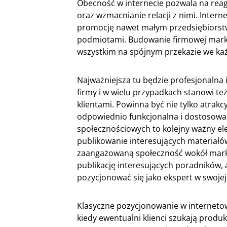
Obecność w internecie pozwala na reag
oraz wzmacnianie relacji z nimi. Inter
promocję nawet małym przedsiębiorst
podmiotami. Budowanie firmowej marki 
wszystkim na spójnym przekazie we każ
Najważniejsza tu będzie profesjonalna 
firmy i w wielu przypadkach stanowi t
klientami. Powinna być nie tylko atrak
odpowiednio funkcjonalna i dostosow
społecznościowych to kolejny ważny el
publikowanie interesujących materiałó
zaangażowaną społeczność wokół marki.
publikację interesujących poradników, 
pozycjonować się jako ekspert w swojej 
Klasyczne pozycjonowanie w interneto
kiedy ewentualni klienci szukają produ