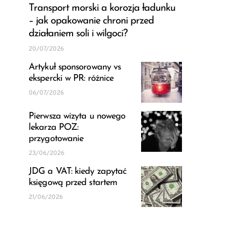
Transport morski a korozja ładunku
– jak opakowanie chroni przed
działaniem soli i wilgoci?
20/07/2026
Artykuł sponsorowany vs
ekspercki w PR: różnice
06/07/2026
Pierwsza wizyta u nowego
lekarza POZ:
przygotowanie
23/06/2026
JDG a VAT: kiedy zapytać
księgową przed startem
21/06/2026