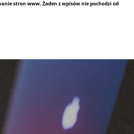
wanie stron www. Żaden z wpisów nie pochodzi od