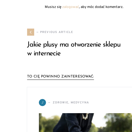
Musisz się
zalogować
, aby móc dodać komentarz.
— PREVIOUS ARTICLE
Jakie plusy ma otworzenie sklepu
w internecie
TO CIĘ POWINNO ZAINTERESOWAĆ:
Z
ZDROWIE, MEDYCYNA