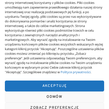
strony internetowej korzystamy z plików cookies. Pliki cookies
startem
umożliwiają nam zapewnienie prawidłowego działania naszej strony
21/06/2026
internetowej oraz realizację podstawowych jej funkcji, a po
uzyskaniu Twojej zgody, pliki cookies są przez nas wykorzystywane
do dokonywania pomiarów i analiz korzystania ze strony
internetowej, a także do celów marketingowych. Strona
wykorzystuje również pliki cookies podmiotów trzecich w celu
korzystania z zewnętrznych narzędzi analitycznych i
Projekty domów Rzeszów
marketingowych. Aby wyrazić zgodę na instalowanie na Twoim
urządzeniu końcowym plików cookies wszystkich wskazanych wyżej
kategorii kliknij przycisk "Akceptuję". Poszczególne ustawienia plików
wizytówki nap
cookies możesz zmieniać po kliknięciu przycisku „Zobacz
preferencje”. Jeśli ustawienia odpowiadają Twoim preferencjom, aby
wyrazić zgodę na instalowanie plików cookies na Twoim urządzeniu
końcowym w wybranym przez Ciebie zakresie kliknij przycisk
"Akceptuję". Szczegółowe znajdziesz w
Polityce prywatności
.
Kreator+
AKCEPTUJĘ
ODMÓW
Kreator + Premium informacje dostępne za darmo. Czytaj, dziel się
newsami, twórz.
ZOBACZ PREFERENCJE