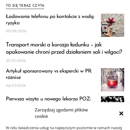
TO SIĘ TERAZ CZYTA
Ładowanie telefonu po kontakcie z wodą:
ryzyko
05/08/2026
Transport morski a korozja ładunku – jak
opakowanie chroni przed działaniem soli i wilgoci?
20/07/2026
Artykuł sponsorowany vs ekspercki w PR:
różnice
06/07/2026
Pierwsza wizyta u nowego lekarza POZ:
przygotowanie
Zarządzaj zgodami plików
23/06/2026
cookie
JDG a VAT: kiedy zapytać księgową przed
W celu świadczenia usług na najwyższym poziomie w ramach naszej