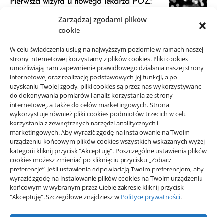
Pierwsza wizyta u nowego lekarza POZ:
przygotowanie
Zarządzaj zgodami plików
23/06/2026
cookie
JDG a VAT: kiedy zapytać księgową przed
W celu świadczenia usług na najwyższym poziomie w ramach naszej
strony internetowej korzystamy z plików cookies. Pliki cookies
startem
umożliwiają nam zapewnienie prawidłowego działania naszej strony
21/06/2026
internetowej oraz realizację podstawowych jej funkcji, a po
uzyskaniu Twojej zgody, pliki cookies są przez nas wykorzystywane
do dokonywania pomiarów i analiz korzystania ze strony
internetowej, a także do celów marketingowych. Strona
wykorzystuje również pliki cookies podmiotów trzecich w celu
korzystania z zewnętrznych narzędzi analitycznych i
Projekty domów Rzeszów
marketingowych. Aby wyrazić zgodę na instalowanie na Twoim
urządzeniu końcowym plików cookies wszystkich wskazanych wyżej
kategorii kliknij przycisk "Akceptuję". Poszczególne ustawienia plików
wizytówki nap
cookies możesz zmieniać po kliknięciu przycisku „Zobacz
preferencje”. Jeśli ustawienia odpowiadają Twoim preferencjom, aby
wyrazić zgodę na instalowanie plików cookies na Twoim urządzeniu
końcowym w wybranym przez Ciebie zakresie kliknij przycisk
"Akceptuję". Szczegółowe znajdziesz w
Polityce prywatności
.