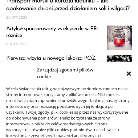
Transport morski a korozja ładunku – jak
opakowanie chroni przed działaniem soli i wilgoci?
20/07/2026
Artykuł sponsorowany vs ekspercki w PR:
różnice
06/07/2026
Pierwsza wizyta u nowego lekarza POZ:
przygotowanie
Zarządzaj zgodami plików
23/06/2026
cookie
JDG a VAT: kiedy zapytać księgową przed
W celu świadczenia usług na najwyższym poziomie w ramach naszej
strony internetowej korzystamy z plików cookies. Pliki cookies
startem
umożliwiają nam zapewnienie prawidłowego działania naszej strony
21/06/2026
internetowej oraz realizację podstawowych jej funkcji, a po
uzyskaniu Twojej zgody, pliki cookies są przez nas wykorzystywane
do dokonywania pomiarów i analiz korzystania ze strony
internetowej, a także do celów marketingowych. Strona
wykorzystuje również pliki cookies podmiotów trzecich w celu
korzystania z zewnętrznych narzędzi analitycznych i
Projekty domów Rzeszów