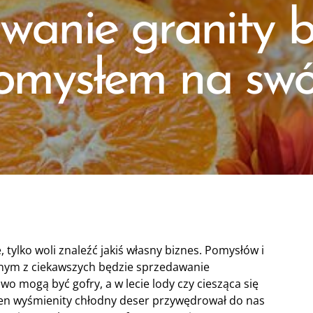
wanie granity b
mysłem na swój
 tylko woli znaleźć jakiś własny biznes. Pomysłów i
jednym z ciekawszych będzie sprzedawanie
o mogą być gofry, a w lecie lody czy ciesząca się
Ten wyśmienity chłodny deser przywędrował do nas