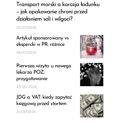
Transport morski a korozja ładunku
– jak opakowanie chroni przed
działaniem soli i wilgoci?
20/07/2026
Artykuł sponsorowany vs
ekspercki w PR: różnice
06/07/2026
Pierwsza wizyta u nowego
lekarza POZ:
przygotowanie
23/06/2026
JDG a VAT: kiedy zapytać
księgową przed startem
21/06/2026