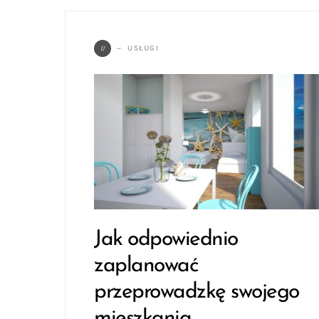
U
USŁUGI
Jak odpowiednio
zaplanować
przeprowadzkę swojego
mieszkania