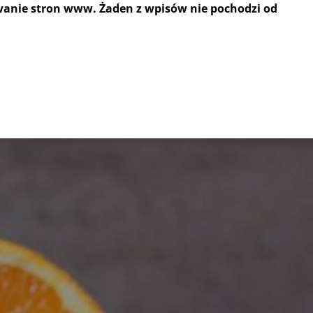
wanie stron www. Żaden z wpisów nie pochodzi od