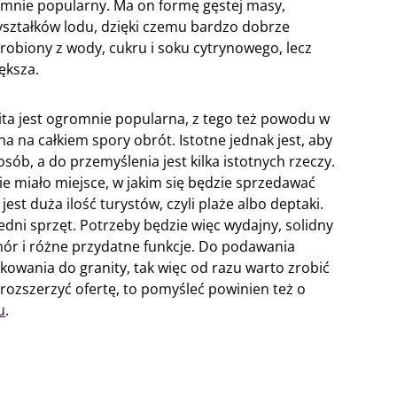
ogromnie popularny. Ma on formę gęstej masy,
yształków lodu, dzięki czemu bardzo dobrze
robiony z wody, cukru i soku cytrynowego, lecz
ększa.
ta jest ogromnie popularna, z tego też powodu w
na na całkiem spory obrót. Istotne jednak jest, aby
b, a do przemyślenia jest kilka istotnych rzeczy.
e miało miejsce, w jakim się będzie sprzedawać
jest duża ilość turystów, czyli plaże albo deptaki.
dni sprzęt. Potrzeby będzie więc wydajny, solidny
omór i różne przydatne funkcje. Do podawania
owania do granity, tak więc od razu warto zrobić
y rozszerzyć ofertę, to pomyśleć powinien też o
u
.