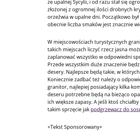
ze upalnej Sycylii, i od razu stał się 
złożonej z ogromnej ilości drobnych kr
orzeźwia w upalne dni. Początkowo był 
obecnie liczba smaków jest znacznie wi
W miejscowościach turystycznych grani
takich miejscach liczyć rzecz jasna moż
zaplanować wszystko w odpowiedni sposó
Przede wszystkim duże znaczenie będzi
desery. Najlepsze będą takie, w których 
Koniecznie zadbać też należy o odpowie
granitor, najlepiej posiadający kilka k
deseru potrzebne będą na bieżąco opak
ich większe zapasy. A jeśli ktoś chciałb
takim sprzęcie jak
podgrzewacz do sos
+Tekst Sponsorowany+