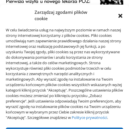
Pierwsza wizyta u nowego lekarza POZ:
przygotowanie
Zarządzaj zgodami plików
23/06/2026
cookie
JDG a VAT: kiedy zapytać księgową przed
W celu świadczenia usług na najwyższym poziomie w ramach naszej
strony internetowej korzystamy z plików cookies. Pliki cookies
startem
umożliwiają nam zapewnienie prawidłowego działania naszej strony
21/06/2026
internetowej oraz realizację podstawowych jej funkcji, a po
uzyskaniu Twojej zgody, pliki cookies są przez nas wykorzystywane
do dokonywania pomiarów i analiz korzystania ze strony
internetowej, a także do celów marketingowych. Strona
wykorzystuje również pliki cookies podmiotów trzecich w celu
korzystania z zewnętrznych narzędzi analitycznych i
Projekty domów Rzeszów
marketingowych. Aby wyrazić zgodę na instalowanie na Twoim
urządzeniu końcowym plików cookies wszystkich wskazanych wyżej
kategorii kliknij przycisk "Akceptuję". Poszczególne ustawienia plików
wizytówki nap
cookies możesz zmieniać po kliknięciu przycisku „Zobacz
preferencje”. Jeśli ustawienia odpowiadają Twoim preferencjom, aby
wyrazić zgodę na instalowanie plików cookies na Twoim urządzeniu
końcowym w wybranym przez Ciebie zakresie kliknij przycisk
"Akceptuję". Szczegółowe znajdziesz w
Polityce prywatności
.