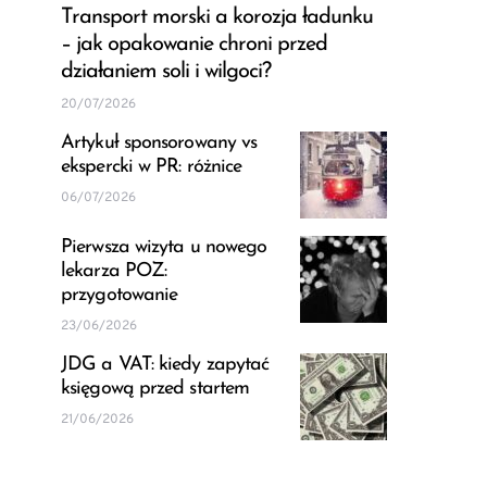
Transport morski a korozja ładunku
– jak opakowanie chroni przed
działaniem soli i wilgoci?
20/07/2026
Artykuł sponsorowany vs
ekspercki w PR: różnice
06/07/2026
Pierwsza wizyta u nowego
lekarza POZ:
przygotowanie
23/06/2026
JDG a VAT: kiedy zapytać
księgową przed startem
21/06/2026