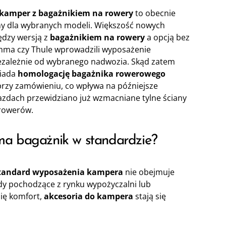
kamper z bagażnikiem na rowery
to obecnie
ny dla wybranych modeli. Większość nowych
ędzy wersją z
bagażnikiem na rowery
a opcją bez
amma czy Thule wprowadzili wyposażenie
ezależnie od wybranego nadwozia. Skąd zatem
siada
homologację bagażnika rowerowego
rzy zamówieniu, co wpływa na późniejsze
jazdach przewidziano już wzmacniane tylne ściany
 rowerów.
a bagażnik w standardzie?
tandard wyposażenia kampera
nie obejmuje
zdy pochodzące z rynku wypożyczalni lub
się komfort,
akcesoria do kampera
stają się