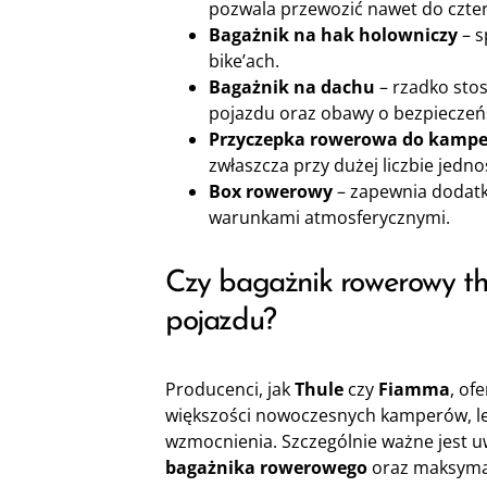
pozwala przewozić nawet do czte
Bagażnik na hak holowniczy
– s
bike’ach.
Bagażnik na dachu
– rzadko sto
pojazdu oraz obawy o bezpieczeń
Przyczepka rowerowa do kampe
zwłaszcza przy dużej liczbie jedn
Box rowerowy
– zapewnia dodatk
warunkami atmosferycznymi.
Czy bagażnik rowerowy t
pojazdu?
Producenci, jak
Thule
czy
Fiamma
, of
większości nowoczesnych kamperów, l
wzmocnienia. Szczególnie ważne jest 
bagażnika rowerowego
oraz maksymal