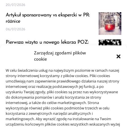
20/07/2026
Artykuł sponsorowany vs ekspercki w PR:
różnice
06/07/2026
Pierwsza wizyta u nowego lekarza POZ:
przygotowanie
Zarządzaj zgodami plików
23/06/2026
cookie
JDG a VAT: kiedy zapytać księgową przed
W celu świadczenia usług na najwyższym poziomie w ramach naszej
strony internetowej korzystamy z plików cookies. Pliki cookies
startem
umożliwiają nam zapewnienie prawidłowego działania naszej strony
21/06/2026
internetowej oraz realizację podstawowych jej funkcji, a po
uzyskaniu Twojej zgody, pliki cookies są przez nas wykorzystywane
do dokonywania pomiarów i analiz korzystania ze strony
internetowej, a także do celów marketingowych. Strona
wykorzystuje również pliki cookies podmiotów trzecich w celu
korzystania z zewnętrznych narzędzi analitycznych i
Projekty domów Rzeszów
marketingowych. Aby wyrazić zgodę na instalowanie na Twoim
urządzeniu końcowym plików cookies wszystkich wskazanych wyżej