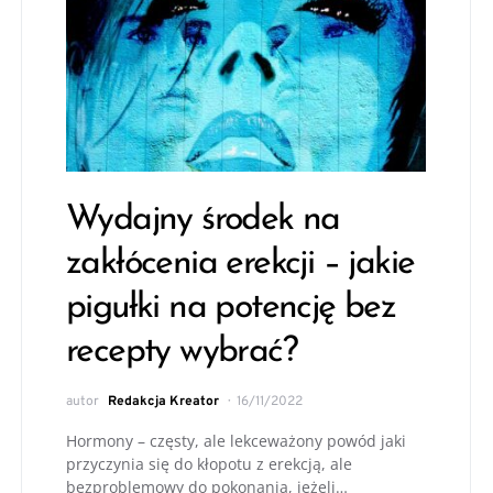
Wydajny środek na
zakłócenia erekcji – jakie
pigułki na potencję bez
recepty wybrać?
autor
Redakcja Kreator
16/11/2022
Hormony – częsty, ale lekceważony powód jaki
przyczynia się do kłopotu z erekcją, ale
bezproblemowy do pokonania, jeżeli…